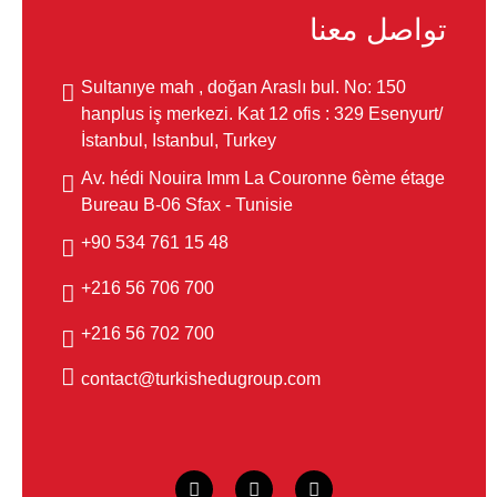
تواصل معنا
Sultanıye mah , doğan Araslı bul. No: 150
hanplus iş merkezi. Kat 12 ofis : 329 Esenyurt/
İstanbul, Istanbul, Turkey
Av. hédi Nouira Imm La Couronne 6ème étage
Bureau B-06 Sfax - Tunisie
48 15 761 534 90+
700 706 56 216+
700 702 56 216+
contact@turkishedugroup.com