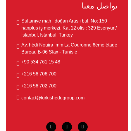
تواصل معنا
Sultanıye mah , doğan Araslı bul. No: 150
hanplus iş merkezi. Kat 12 ofis : 329 Esenyurt/
İstanbul, Istanbul, Turkey
Av. hédi Nouira Imm La Couronne 6ème étage
Bureau B-06 Sfax - Tunisie
48 15 761 534 90+
700 706 56 216+
700 702 56 216+
contact@turkishedugroup.com