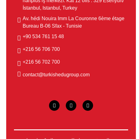
hanplus iş merkezi. Kat 12 ofis : 329 Esenyurt/
İstanbul, Istanbul, Turkey
Av. hédi Nouira Imm La Couronne 6ème étage
Bureau B-06 Sfax - Tunisie
48 15 761 534 90+
700 706 56 216+
700 702 56 216+
contact@turkishedugroup.com