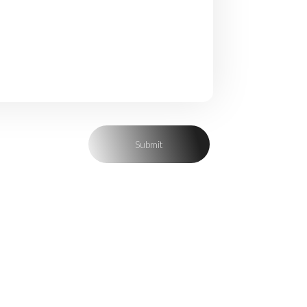
لنكون الخطوة الأولى بطريق أحلامكم، جهّزنا فريقاً من الأكاديميين وال