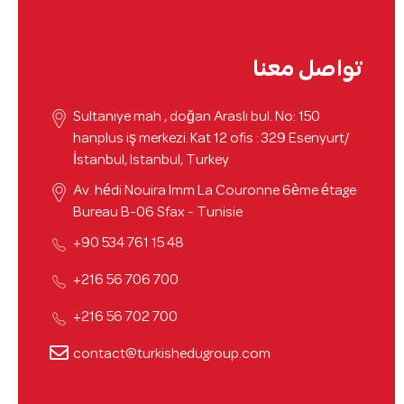
تواصل معنا
Sultanıye mah , doğan Araslı bul. No: 150
hanplus iş merkezi. Kat 12 ofis : 329 Esenyurt/
İstanbul, Istanbul, Turkey
Av. hédi Nouira Imm La Couronne 6ème étage
Bureau B-06 Sfax - Tunisie
48 15 761 534 90+
700 706 56 216+
700 702 56 216+
contact@turkishedugroup.com