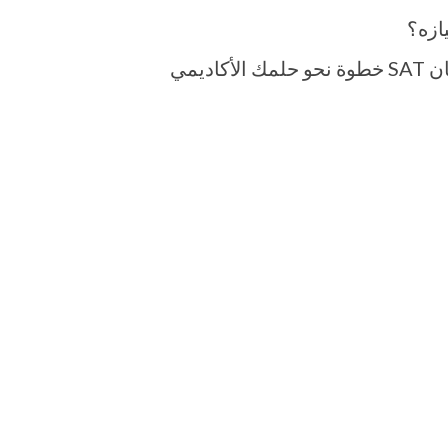
ازه؟
. إليك الدليل الكامل لتجعل من امتحان SAT خطوة نحو حلمك الأكاديمي