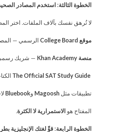
الخطوة الثالثة: استخدم المصادر الصح
لا تُرهق نفسك بآلاف الملفات. اختر المصا
موقع
College Board
الرسمي — المصدر
منصة
Khan Academy
— شريك رسمي يوفر
The Official SAT Study Guide
الكتاب
تطبيقات مثل
Magoosh
و
Bluebook
لاخ
المفتاح هو
الاستمرارية لا الكثرة
.
الخطوة الرابعة: قوِّ لغتك الإنجليزية بط