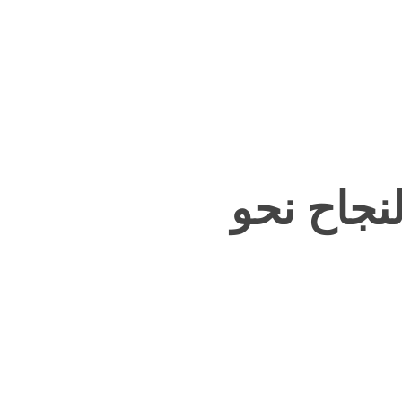
ان SAT؟ دليل النجاح نحو