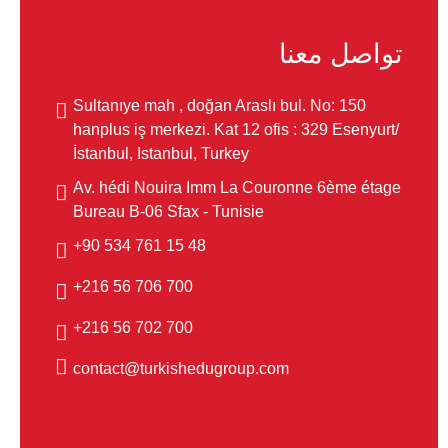
تواصل معنا
Sultanıye mah , doğan Araslı bul. No: 150
hanplus iş merkezi. Kat 12 ofis : 329 Esenyurt/
İstanbul, Istanbul, Turkey
Av. hédi Nouira Imm La Couronne 6ème étage
Bureau B-06 Sfax - Tunisie
48 15 761 534 90+
700 706 56 216+
700 702 56 216+
contact@turkishedugroup.com