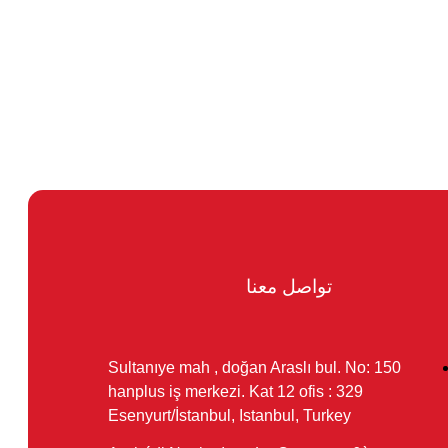
تواصل معنا
Sultanıye mah , doğan Araslı bul. No: 150
hanplus iş merkezi. Kat 12 ofis : 329
Esenyurt/İstanbul, Istanbul, Turkey