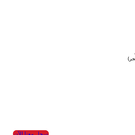
جر)
سجل معنا الآن