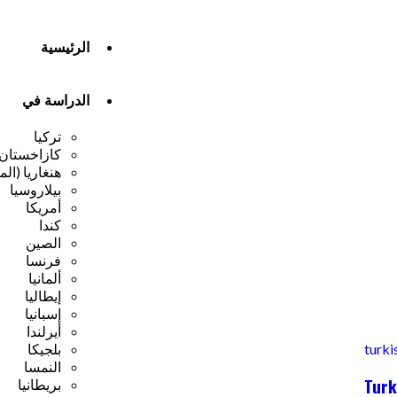
الرئيسية
الدراسة في
تركيا
كازاخستان
هنغاريا (الم
بيلاروسيا
أمريكا
كندا
الصين
فرنسا
ألمانيا
إيطاليا
إسبانيا
أيرلندا
بلجيكا
النمسا
Turk
بريطانيا