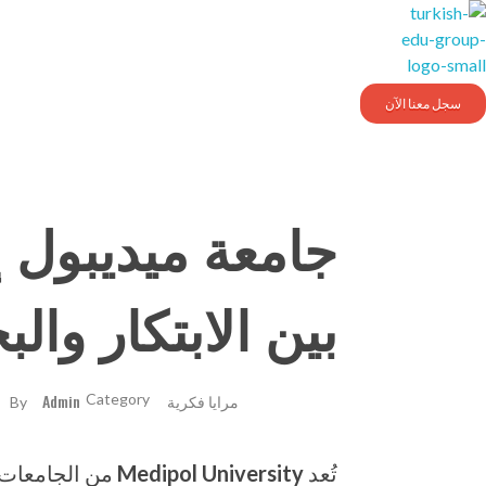
Turkishedugroup
انضم إلينا وتحدث التركية بطلاقة
سجل معنا الآن
جامعة ميديبول 
بين الابتكار وال
مرايا فكرية
Admin
By
تُعد
Medipol University
من الجامعات ا