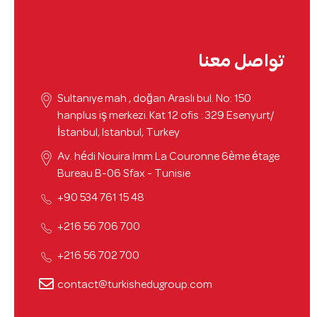
تواصل معنا
Sultanıye mah , doğan Araslı bul. No: 150
hanplus iş merkezi. Kat 12 ofis : 329 Esenyurt/
İstanbul, Istanbul, Turkey
Av. hédi Nouira Imm La Couronne 6ème étage
Bureau B-06 Sfax - Tunisie
48 15 761 534 90+
700 706 56 216+
700 702 56 216+
contact@turkishedugroup.com