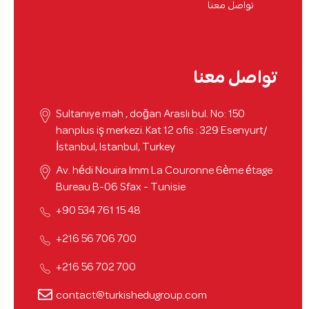
تواصل معنا
تواصل معنا
Sultanıye mah , doğan Araslı bul. No: 150
hanplus iş merkezi. Kat 12 ofis : 329 Esenyurt/
İstanbul, Istanbul, Turkey
Av. hédi Nouira Imm La Couronne 6ème étage
Bureau B-06 Sfax - Tunisie
48 15 761 534 90+
700 706 56 216+
700 702 56 216+
contact@turkishedugroup.com