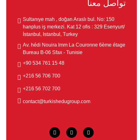
تواصل معنا
Sultanıye mah , doğan Araslı bul. No: 150
hanplus iş merkezi. Kat 12 ofis : 329 Esenyurt/
İstanbul, Istanbul, Turkey
Av. hédi Nouira Imm La Couronne 6ème étage
Bureau B-06 Sfax - Tunisie
48 15 761 534 90+
700 706 56 216+
700 702 56 216+
contact@turkishedugroup.com