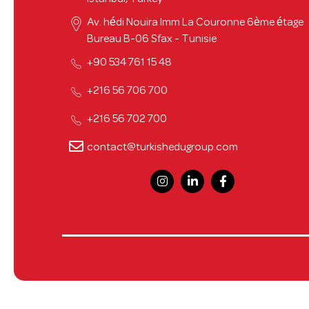
Av. hédi Nouira Imm La Couronne 6ème étage
Bureau B-06 Sfax - Tunisie
48 15 761 534 90+
700 706 56 216+
700 702 56 216+
contact@turkishedugroup.com