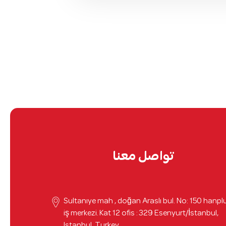
تواصل معنا
Sultanıye mah , doğan Araslı bul. No: 150 hanpl
iş merkezi. Kat 12 ofis : 329 Esenyurt/İstanbul,
Istanbul, Turkey