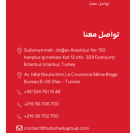
تواصل معنا
تواصل معنا
Sultanıye mah , doğan Araslı bul. No: 150
hanplus iş merkezi. Kat 12 ofis : 329 Esenyurt/
İstanbul, Istanbul, Turkey
Av. hédi Nouira Imm La Couronne 6ème étage
Bureau B-06 Sfax - Tunisie
48 15 761 534 90+
700 706 56 216+
700 702 56 216+
contact@turkishedugroup.com