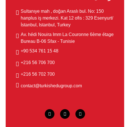
Sultanıye mah , doğan Araslı bul. No: 150
hanplus iş merkezi. Kat 12 ofis : 329 Esenyurt/
İstanbul, Istanbul, Turkey
Av. hédi Nouira Imm La Couronne 6ème étage
Bureau B-06 Sfax - Tunisie
48 15 761 534 90+
700 706 56 216+
700 702 56 216+
contact@turkishedugroup.com