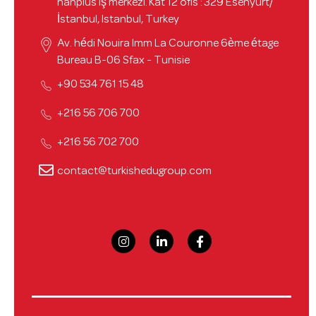
hanplus iş merkezi. Kat 12 ofis : 329 Esenyurt/
İstanbul, Istanbul, Turkey
Av. hédi Nouira Imm La Couronne 6ème étage
Bureau B-06 Sfax - Tunisie
48 15 761 534 90+
700 706 56 216+
700 702 56 216+
contact@turkishedugroup.com