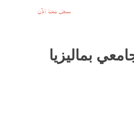
سجل معنا الآن
امعي بماليزيا