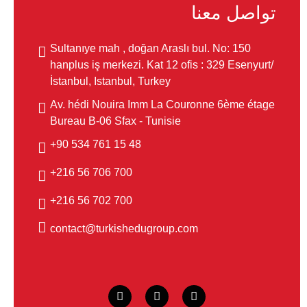
تواصل معنا
Sultanıye mah , doğan Araslı bul. No: 150
hanplus iş merkezi. Kat 12 ofis : 329 Esenyurt/
İstanbul, Istanbul, Turkey
Av. hédi Nouira Imm La Couronne 6ème étage
Bureau B-06 Sfax - Tunisie
48 15 761 534 90+
700 706 56 216+
700 702 56 216+
contact@turkishedugroup.com